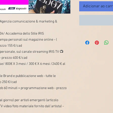
Adicionar ao car
 | Agenzia comunicazione & marketing &
04/ Accademia dello Stile IRIS
tampa personali sul magazine online - (
prezzo 155 €/cad
 personale, sul canale streaming IRIS TV 📺
 - prezzo 400 €/cad
e/ 800€ X 3 mesi / 300 € X 6 mesi /2400 € al
e Brand e pubblicazione web - tutte le
zo 250 €/cad
a web 60 minuti + programmazione web - prezzo
 giorno) per artisti emergenti (articolo
 video/foto materiale fornito dall’artista) -