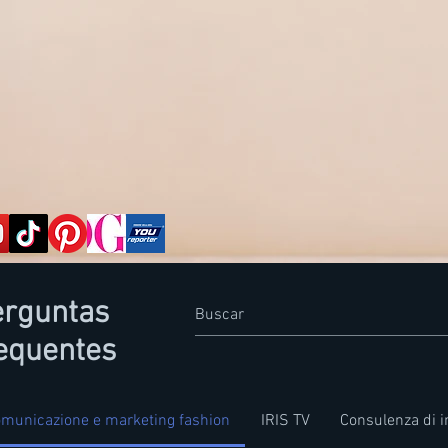
erguntas
equentes
municazione e marketing fashion
IRIS TV
Consulenza di 