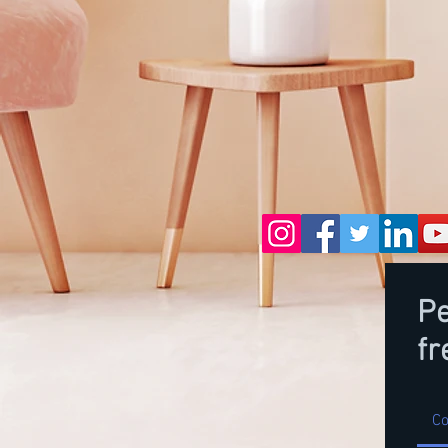
P
fr
Co