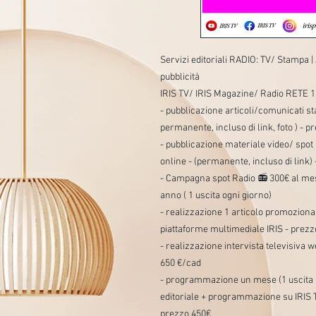
Servizi editoriali RADIO: TV/ Stampa
pubblicità
IRIS TV/ IRIS Magazine/ Radio RETE 1
- pubblicazione articoli/comunicati s
permanente, incluso di link, foto ) - 
- pubblicazione materiale video/ spot
online - (permanente, incluso di link)
- Campagna spot Radio 📻 300€ al mes
anno ( 1 uscita ogni giorno)
- realizzazione 1 articolo promozional
piattaforme multimediale IRIS - prez
- realizzazione intervista televisiv
650 €/cad
- programmazione un mese (1 uscita al
editoriale + programmazione su IRIS TV
prezzo 450€