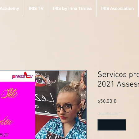
e Academy
IRIS TV
IRIS by Irina Tirdea
IRIS Association
Serviços pr
2021 Asses
Preço
650,00 €
Quantidade
*