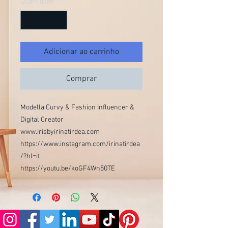
Quantidade
*
Adicionar ao carrinho
Comprar
Modella Curvy & Fashion Influencer &
Digital Creator
www.irisbyirinatirdea.com
https://www.instagram.com/irinatirdea
/?hl=it
https://youtu.be/koGF4Wn50TE